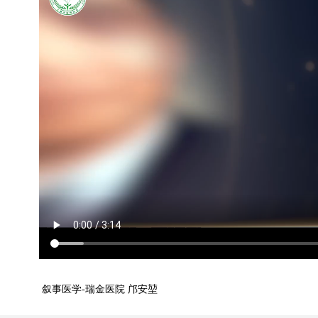
叙事医学-瑞金医院 邝安堃